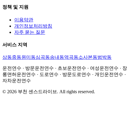
정책 및 지원
이용약관
개인정보처리방침
자주 묻는 질문
서비스 지역
상동
중동
원미동
심곡동
송내동
역곡동
소사본동
범박동
운전연수 · 방문운전연수 · 초보운전연수 · 여성운전연수 · 장
롱면허운전연수 · 도로연수 · 방문도로연수 · 개인운전연수 ·
자차운전연수
©
2026
부천 센스드라이브
. All rights reserved.