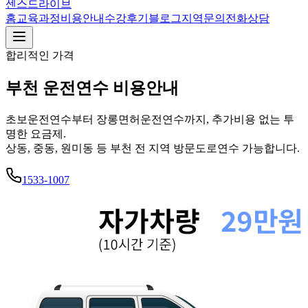
센스드라이브
홈
교육과정
비용안내
수강후기
블로그
지역
문의
전화상담
합리적인 가격
부천 운전연수 비용안내
초보운전연수부터 장롱면허운전연수까지, 추가비용 없는 투
명한 요금제.
상동, 중동, 원미동
등
부천
전 지역 방문도로연수 가능합니다.
1533-1007