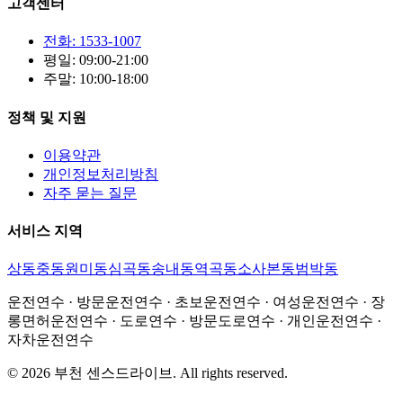
고객센터
전화: 1533-1007
평일: 09:00-21:00
주말: 10:00-18:00
정책 및 지원
이용약관
개인정보처리방침
자주 묻는 질문
서비스 지역
상동
중동
원미동
심곡동
송내동
역곡동
소사본동
범박동
운전연수 · 방문운전연수 · 초보운전연수 · 여성운전연수 · 장
롱면허운전연수 · 도로연수 · 방문도로연수 · 개인운전연수 ·
자차운전연수
©
2026
부천 센스드라이브
. All rights reserved.