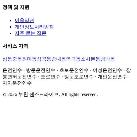
정책 및 지원
이용약관
개인정보처리방침
자주 묻는 질문
서비스 지역
상동
중동
원미동
심곡동
송내동
역곡동
소사본동
범박동
운전연수 · 방문운전연수 · 초보운전연수 · 여성운전연수 · 장
롱면허운전연수 · 도로연수 · 방문도로연수 · 개인운전연수 ·
자차운전연수
©
2026
부천 센스드라이브
. All rights reserved.