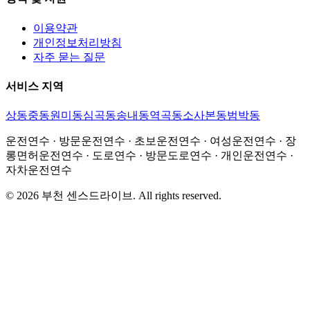
이용약관
개인정보처리방침
자주 묻는 질문
서비스 지역
상동
중동
원미동
심곡동
송내동
역곡동
소사본동
범박동
운전연수 · 방문운전연수 · 초보운전연수 · 여성운전연수 · 장
롱면허운전연수 · 도로연수 · 방문도로연수 · 개인운전연수 ·
자차운전연수
©
2026
부천 센스드라이브
. All rights reserved.