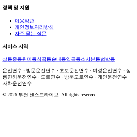
정책 및 지원
이용약관
개인정보처리방침
자주 묻는 질문
서비스 지역
상동
중동
원미동
심곡동
송내동
역곡동
소사본동
범박동
운전연수 · 방문운전연수 · 초보운전연수 · 여성운전연수 · 장
롱면허운전연수 · 도로연수 · 방문도로연수 · 개인운전연수 ·
자차운전연수
©
2026
부천 센스드라이브
. All rights reserved.