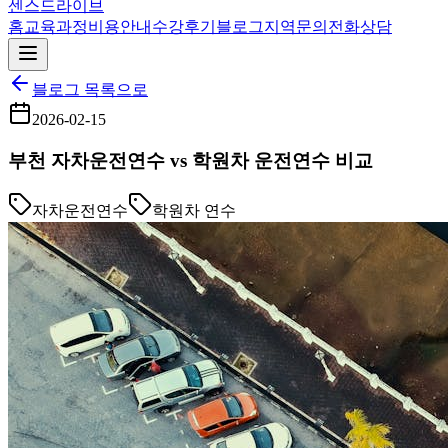
센스드라이브
홈
교육과정
비용안내
수강후기
블로그
지역
문의
전화상담
블로그 목록으로
2026-02-15
부천 자차운전연수 vs 학원차 운전연수 비교
자차운전연수
학원차 연수